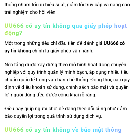
thống nhằm tối ưu hiệu suất, giảm lỗi truy cập và nâng cao
trải nghiệm cho hội viên.
UU666 có uy tín không qua giấy phép hoạt
động?
Một trong những tiêu chí đầu tiên để đánh giá
UU666 có
uy tín không
chính là giấy phép vận hành.
Nền tảng được xây dựng theo mô hình hoạt động chuyên
nghiệp với quy trình quản lý minh bạch, áp dụng nhiều tiêu
chuẩn quốc tế trong vận hành hệ thống. Đồng thời, các quy
định về điều khoản sử dụng, chính sách bảo mật và quyền
lợi người dùng đều được công khai rõ ràng.
Điều này giúp người chơi dễ dàng theo dõi cũng như đảm
bảo quyền lợi trong quá trình sử dụng dịch vụ.
UU666 có uy tín không về bảo mật thông