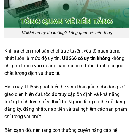
UU666 có uy tín không? Tổng quan về nền tảng
Khi lựa chọn một sân chơi trực tuyến, yếu tố quan trọng
nhất luôn là mức độ uy tín.
UU666 có uy tín không
không
chỉ phụ thuộc vào quảng cáo mà còn được đánh giá qua
chất lượng dịch vụ thực tế.
Hiện nay, UU666 phát triển hệ sinh thái giải trí đa dạng với
giao diện hiện đại, tốc độ truy cập ổn định và khả năng
tương thích trên nhiều thiết bị. Người dùng có thể dễ dàng
đăng ký, đăng nhập, nạp tiền và trải nghiệm các sản phẩm
chỉ trong vài phút.
Bên cạnh đó, nền tảng còn thường xuyên nâng cấp hệ