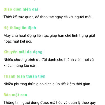
Giao diện hiện đại
Thiết kế trực quan, dễ thao tác ngay cả với người mới.
Hệ thống ổn định
Máy chủ hoạt động liên tục giúp hạn chế tình trạng giật
hoặc mất kết nối.
Khuyến mãi đa dạng
Nhiều chương trình ưu đãi dành cho thành viên mới và
khách hàng lâu năm.
Thanh toán thuận tiện
Nhiều phương thức giao dịch giúp tiết kiệm thời gian.
Bảo mật cao
Thông tin người dùng được mã hóa và quản lý theo quy