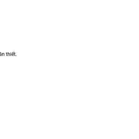
n thiết.