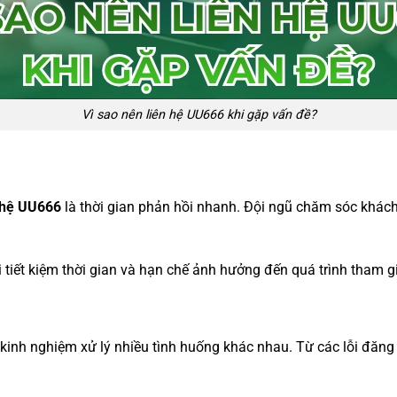
Vì sao nên liên hệ UU666 khi gặp vấn đề?
 hệ UU666
là thời gian phản hồi nhanh. Đội ngũ chăm sóc khách
i tiết kiệm thời gian và hạn chế ảnh hưởng đến quá trình tham g
 kinh nghiệm xử lý nhiều tình huống khác nhau. Từ các lỗi đăng