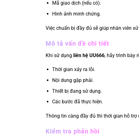
Mã giao dịch (nếu có).
Hình ảnh minh chứng.
Việc chuẩn bị đầy đủ sẽ giúp nhân viên xử
Mô tả vấn đề chi tiết
Khi sử dụng
liên hệ UU666
, hãy trình bày r
Thời gian xảy ra lỗi.
Nội dung gặp phải.
Thiết bị đang sử dụng.
Các bước đã thực hiện.
Thông tin càng đầy đủ thì thời gian hỗ trợ
Kiểm tra phản hồi