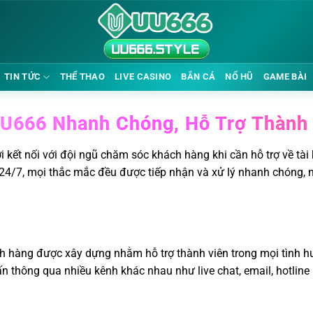
TIN TỨC
THỂ THAO
LIVE CASINO
BẮN CÁ
NỔ HŨ
GAME BÀI
UU666 Nhanh Chóng, Hỗ Trợ Thành 
i kết nối với đội ngũ chăm sóc khách hàng khi cần hỗ trợ về tài
4/7, mọi thắc mắc đều được tiếp nhận và xử lý nhanh chóng, 
 hàng được xây dựng nhằm hỗ trợ thành viên trong mọi tình hu
vấn thông qua nhiều kênh khác nhau như live chat, email, hotlin