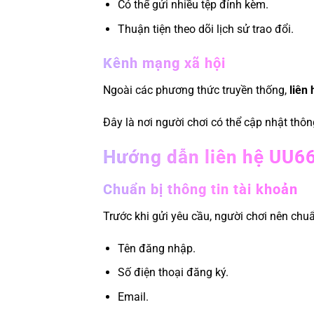
Có thể gửi nhiều tệp đính kèm.
Thuận tiện theo dõi lịch sử trao đổi.
Kênh mạng xã hội
Ngoài các phương thức truyền thống,
liên
Đây là nơi người chơi có thể cập nhật thô
Hướng dẫn liên hệ UU66
Chuẩn bị thông tin tài khoản
Trước khi gửi yêu cầu, người chơi nên chuẩ
Tên đăng nhập.
Số điện thoại đăng ký.
Email.