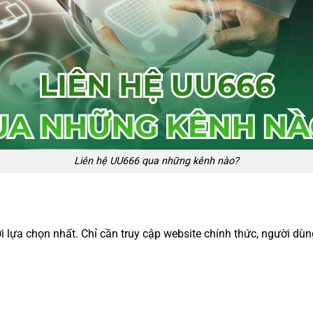
Liên hệ UU666 qua những kênh nào?
lựa chọn nhất. Chỉ cần truy cập website chính thức, người dùng 