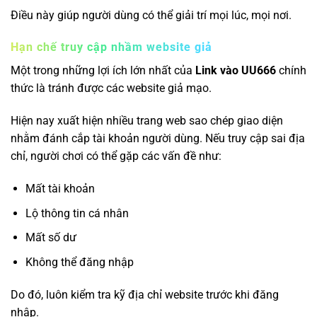
Điều này giúp người dùng có thể giải trí mọi lúc, mọi nơi.
Hạn chế truy cập nhầm website giả
Một trong những lợi ích lớn nhất của
Link vào UU666
chính
thức là tránh được các website giả mạo.
Hiện nay xuất hiện nhiều trang web sao chép giao diện
nhằm đánh cắp tài khoản người dùng. Nếu truy cập sai địa
chỉ, người chơi có thể gặp các vấn đề như:
Mất tài khoản
Lộ thông tin cá nhân
Mất số dư
Không thể đăng nhập
Do đó, luôn kiểm tra kỹ địa chỉ website trước khi đăng
nhập.