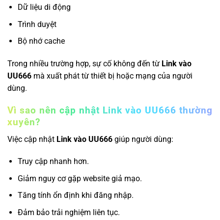
Dữ liệu di động
Trình duyệt
Bộ nhớ cache
Trong nhiều trường hợp, sự cố không đến từ
Link vào
UU666
mà xuất phát từ thiết bị hoặc mạng của người
dùng.
Vì sao nên cập nhật Link vào UU666 thường
xuyên?
Việc cập nhật
Link vào UU666
giúp người dùng:
Truy cập nhanh hơn.
Giảm nguy cơ gặp website giả mạo.
Tăng tính ổn định khi đăng nhập.
Đảm bảo trải nghiệm liên tục.