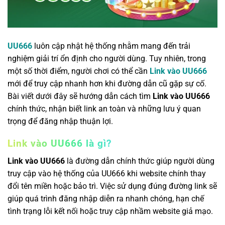
UU666
luôn cập nhật hệ thống nhằm mang đến trải
nghiệm giải trí ổn định cho người dùng. Tuy nhiên, trong
một số thời điểm, người chơi có thể cần
Link vào UU666
mới để truy cập nhanh hơn khi đường dẫn cũ gặp sự cố.
Bài viết dưới đây sẽ hướng dẫn cách tìm
Link vào UU666
chính thức, nhận biết link an toàn và những lưu ý quan
trọng để đăng nhập thuận lợi.
Link vào UU666 là gì?
Link vào UU666
là đường dẫn chính thức giúp người dùng
truy cập vào hệ thống của UU666 khi website chính thay
đổi tên miền hoặc bảo trì. Việc sử dụng đúng đường link sẽ
giúp quá trình đăng nhập diễn ra nhanh chóng, hạn chế
tình trạng lỗi kết nối hoặc truy cập nhầm website giả mạo.