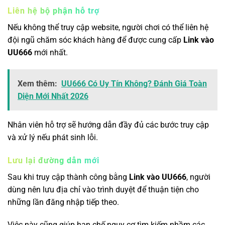
Liên hệ bộ phận hỗ trợ
Nếu không thể truy cập website, người chơi có thể liên hệ
đội ngũ chăm sóc khách hàng để được cung cấp
Link vào
UU666
mới nhất.
Xem thêm:
UU666 Có Uy Tín Không? Đánh Giá Toàn
Diện Mới Nhất 2026
Nhân viên hỗ trợ sẽ hướng dẫn đầy đủ các bước truy cập
và xử lý nếu phát sinh lỗi.
Lưu lại đường dẫn mới
Sau khi truy cập thành công bằng
Link vào UU666
, người
dùng nên lưu địa chỉ vào trình duyệt để thuận tiện cho
những lần đăng nhập tiếp theo.
Việc này cũng giúp hạn chế nguy cơ tìm kiếm nhầm các