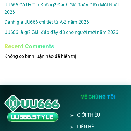
UU666 Có Uy Tín Không? Đánh Giá Toàn Diện Mới Nhất
2026
Đánh giá UU666 chi tiết từ A-Z năm 2026
UU666 là gì? Giải đáp đầy đủ cho người mới năm 2026
Recent Comments
Không có bình luận nào để hiển thị.
VỀ CHÚNG TÔI
GIỚI THIỆU
LIÊN HỆ