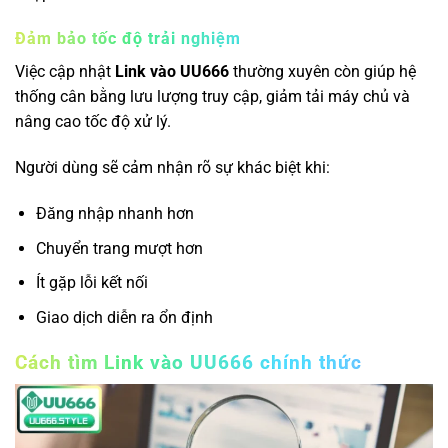
Đảm bảo tốc độ trải nghiệm
Việc cập nhật
Link vào UU666
thường xuyên còn giúp hệ
thống cân bằng lưu lượng truy cập, giảm tải máy chủ và
nâng cao tốc độ xử lý.
Người dùng sẽ cảm nhận rõ sự khác biệt khi:
Đăng nhập nhanh hơn
Chuyển trang mượt hơn
Ít gặp lỗi kết nối
Giao dịch diễn ra ổn định
Cách tìm Link vào UU666 chính thức