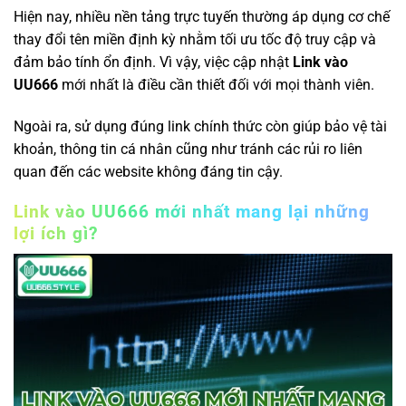
Hiện nay, nhiều nền tảng trực tuyến thường áp dụng cơ chế
thay đổi tên miền định kỳ nhằm tối ưu tốc độ truy cập và
đảm bảo tính ổn định. Vì vậy, việc cập nhật
Link vào
UU666
mới nhất là điều cần thiết đối với mọi thành viên.
Ngoài ra, sử dụng đúng link chính thức còn giúp bảo vệ tài
khoản, thông tin cá nhân cũng như tránh các rủi ro liên
quan đến các website không đáng tin cậy.
Link vào UU666 mới nhất mang lại những
lợi ích gì?