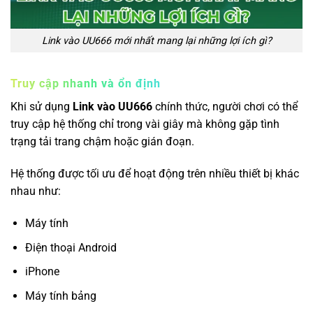
Link vào UU666 mới nhất mang lại những lợi ích gì?
Truy cập nhanh và ổn định
Khi sử dụng
Link vào UU666
chính thức, người chơi có thể
truy cập hệ thống chỉ trong vài giây mà không gặp tình
trạng tải trang chậm hoặc gián đoạn.
Hệ thống được tối ưu để hoạt động trên nhiều thiết bị khác
nhau như:
Máy tính
Điện thoại Android
iPhone
Máy tính bảng