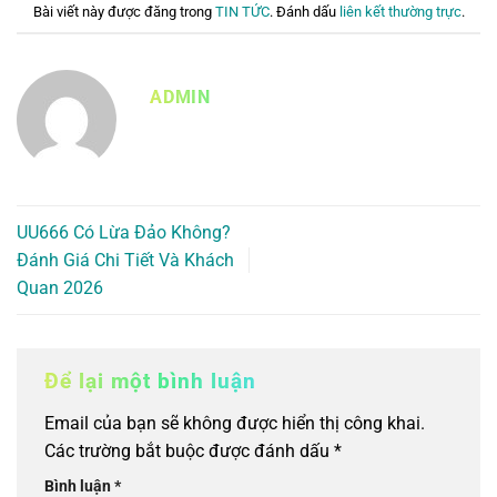
Bài viết này được đăng trong
TIN TỨC
. Đánh dấu
liên kết thường trực
.
ADMIN
UU666 Có Lừa Đảo Không?
Đánh Giá Chi Tiết Và Khách
Quan 2026
Để lại một bình luận
Email của bạn sẽ không được hiển thị công khai.
Các trường bắt buộc được đánh dấu
*
Bình luận
*