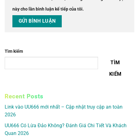
này cho lần bình luận kế tiếp của tôi.
Tìm kiếm
TÌM
KIẾM
Recent Posts
Link vào UU666 mới nhất – Cập nhật truy cập an toàn
2026
UU666 Có Lừa Đảo Không? Đánh Giá Chi Tiết Và Khách
Quan 2026