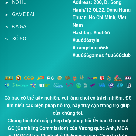
Address: 200, Đ. Song
NỔ HŨ
Hanh/12 QL22, Dong Hung
GAME BÀI
Thuan, Ho Chi Minh, Viet
Nam
ĐÁ GÀ
Hashtag: #uu666
XỔ SỐ
#uu666style
#trangchuuu666
#uu666games #uu666club
Cờ bạc có thể gây nghiện, vui lòng chơi có trách nhiệm. Để
tìm hiểu các biện pháp hỗ trợ, hãy truy cập trang trợ giúp
của chúng tôi.
Chúng tôi được cấp phép hợp pháp bởi Ủy ban Giám sát
GC (Gambling Commission) của Vương quốc Anh, MGA
và PAGCOR do Chính phủ Philippines cấp. Công ty được