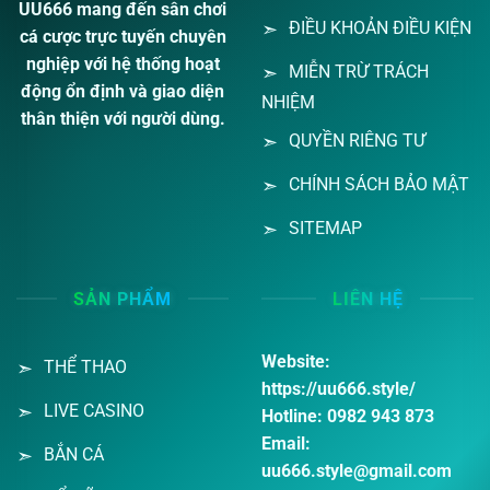
UU666
mang đến sân chơi
ĐIỀU KHOẢN ĐIỀU KIỆN
cá cược trực tuyến chuyên
nghiệp với hệ thống hoạt
MIỄN TRỪ TRÁCH
động ổn định và giao diện
NHIỆM
thân thiện với người dùng.
QUYỀN RIÊNG TƯ
CHÍNH SÁCH BẢO MẬT
SITEMAP
SẢN PHẨM
LIÊN HỆ
Website:
THỂ THAO
https://uu666.style/
LIVE CASINO
Hotline: 0982 943 873
Email:
BẮN CÁ
uu666.style@gmail.com