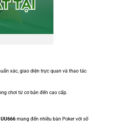
huẩn xác, giao diện trực quan và thao tác
ng chơi từ cơ bản đến cao cấp.
 UU666
mang đến nhiều bàn Poker với số