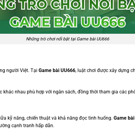
Những trò chơi nổi bật tại Game bài UU666
ồng người Việt. Tại
Game bài UU666
, luật chơi được xây dựng c
c khác nhau phù hợp với ngân sách, đồng thời tham gia các phò
giữa kỹ năng, chiến thuật và khả năng đọc tình huống.
Game bài
rường cạnh tranh hấp dẫn.