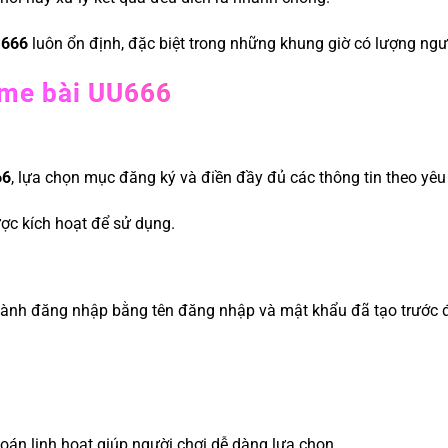
U666
luôn ổn định, đặc biệt trong những khung giờ có lượng ngườ
me bài UU666
66
, lựa chọn mục đăng ký và điền đầy đủ các thông tin theo yêu
ược kích hoạt để sử dụng.
n hành đăng nhập bằng tên đăng nhập và mật khẩu đã tạo trước 
oán linh hoạt giúp người chơi dễ dàng lựa chọn.