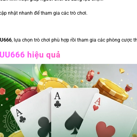
cập nhật nhanh để tham gia các trò chơi.
UU666
, lựa chọn trò chơi phù hợp rồi tham gia các phòng cược t
 UU666 hiệu quả