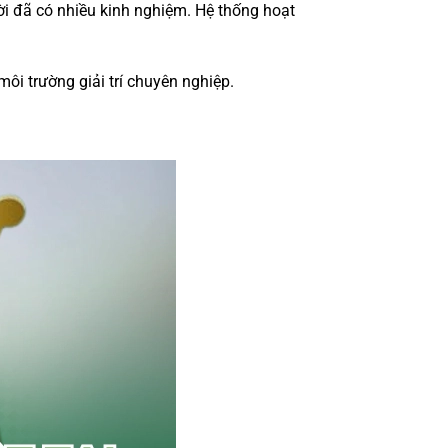
i đã có nhiều kinh nghiệm. Hệ thống hoạt
i trường giải trí chuyên nghiệp.