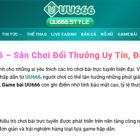
TIN TỨC
THỂ THAO
LIVE CASINO
BẮN CÁ
NỔ HŨ
GAME BÀI
 – Sân Chơi Đổi Thưởng Uy Tín, Đ
h cho những ai yêu thích các trò chơi bài trực tuyến hiện đại.
i hấp dẫn từ
UU666
, người chơi có thể tận hưởng những phút giây 
,
Game bài UU666
còn ghi điểm nhờ tính bảo mật cao, tỷ lệ th
ều trò chơi bài trực tuyến được phát triển trên nền tảng công 
đơn giản và trải nghiệm hàng loạt tựa game hấp dẫn.