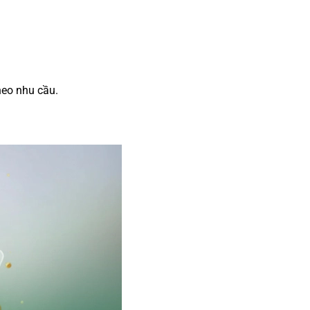
heo nhu cầu.