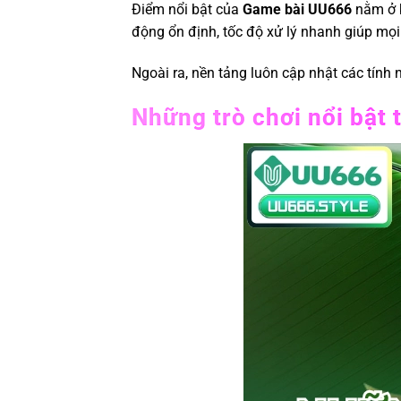
Điểm nổi bật của
Game bài UU666
nằm ở k
động ổn định, tốc độ xử lý nhanh giúp mọi 
Ngoài ra, nền tảng luôn cập nhật các tính
Những trò chơi nổi bật