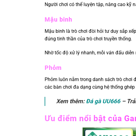
Người chơi có thể luyện tập, nâng cao kỹ 
Mậu binh
Mậu binh là trò chơi đòi hỏi tư duy sắp xế
đúng tinh thần của trò chơi truyền thống.
Nhờ tốc độ xử lý nhanh, mỗi ván đấu diễn r
Phỏm
Phỏm luôn nằm trong danh sách trò chơi đư
các bàn chơi đa dạng cùng hệ thống ghép
Xem thêm:
Đá gà UU666
– Trả
Ưu điểm nổi bật của G