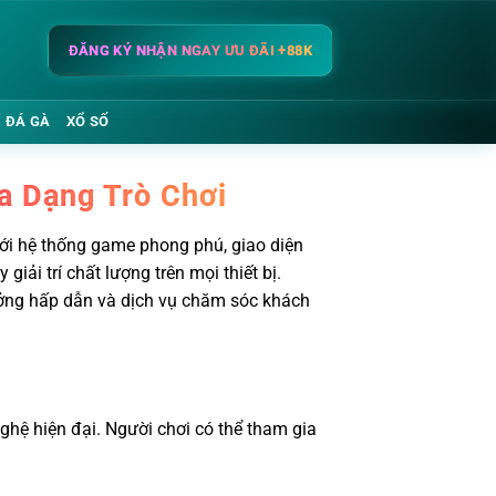
ĐĂNG KÝ NHẬN NGAY ƯU ĐÃI +88K
ĐÁ GÀ
XỔ SỐ
a Dạng Trò Chơi
 Với hệ thống game phong phú, giao diện
giải trí chất lượng trên mọi thiết bị.
ưởng hấp dẫn và dịch vụ chăm sóc khách
nghệ hiện đại. Người chơi có thể tham gia