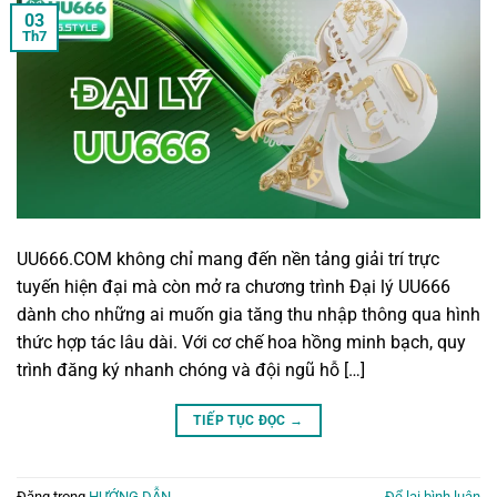
03
Th7
UU666.COM không chỉ mang đến nền tảng giải trí trực
tuyến hiện đại mà còn mở ra chương trình Đại lý UU666
dành cho những ai muốn gia tăng thu nhập thông qua hình
thức hợp tác lâu dài. Với cơ chế hoa hồng minh bạch, quy
trình đăng ký nhanh chóng và đội ngũ hỗ […]
TIẾP TỤC ĐỌC
→
Đăng trong
HƯỚNG DẪN
Để lại bình luận