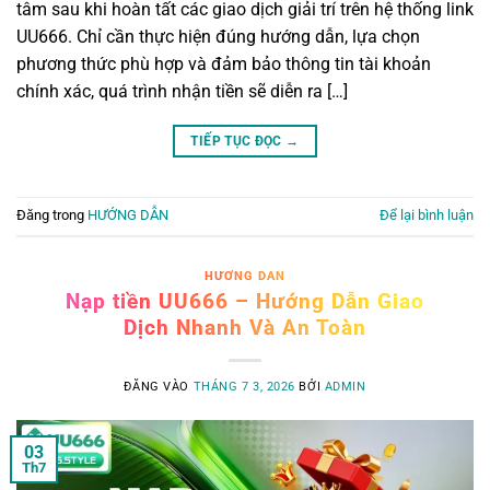
tâm sau khi hoàn tất các giao dịch giải trí trên hệ thống link
UU666. Chỉ cần thực hiện đúng hướng dẫn, lựa chọn
phương thức phù hợp và đảm bảo thông tin tài khoản
chính xác, quá trình nhận tiền sẽ diễn ra […]
TIẾP TỤC ĐỌC
→
Đăng trong
HƯỚNG DẪN
Để lại bình luận
HƯỚNG DẪN
Nạp tiền UU666 – Hướng Dẫn Giao
Dịch Nhanh Và An Toàn
ĐĂNG VÀO
THÁNG 7 3, 2026
BỞI
ADMIN
03
Th7