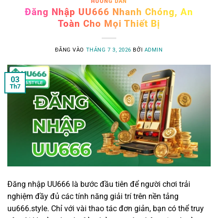
HƯỚNG DẪN
Đăng Nhập UU666 Nhanh Chóng, An
Toàn Cho Mọi Thiết Bị
ĐĂNG VÀO
THÁNG 7 3, 2026
BỞI
ADMIN
03
Th7
Đăng nhập UU666 là bước đầu tiên để người chơi trải
nghiệm đầy đủ các tính năng giải trí trên nền tảng
uu666.style. Chỉ với vài thao tác đơn giản, bạn có thể truy