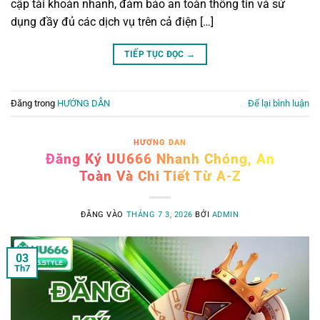
cập tài khoản nhanh, đảm bảo an toàn thông tin và sử
dụng đầy đủ các dịch vụ trên cả điện […]
TIẾP TỤC ĐỌC
→
Đăng trong
HƯỚNG DẪN
Để lại bình luận
HƯỚNG DẪN
Đăng Ký UU666 Nhanh Chóng, An
Toàn Và Chi Tiết Từ A-Z
ĐĂNG VÀO
THÁNG 7 3, 2026
BỞI
ADMIN
03
Th7