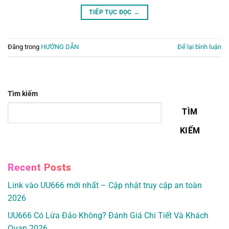
TIẾP TỤC ĐỌC
→
Đăng trong
HƯỚNG DẪN
Để lại bình luận
Tìm kiếm
TÌM
KIẾM
Recent Posts
Link vào UU666 mới nhất – Cập nhật truy cập an toàn
2026
UU666 Có Lừa Đảo Không? Đánh Giá Chi Tiết Và Khách
Quan 2026