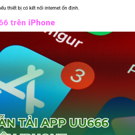
u thiết bị có kết nối internet ổn định.
66 trên iPhone