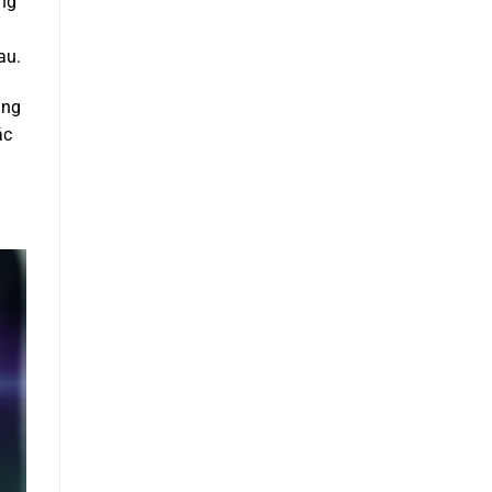
ụng
au.
ạng
ác