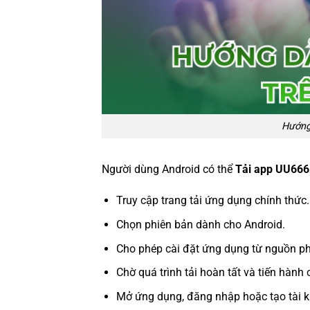
Hướng
Người dùng Android có thể
Tải app UU666
Truy cập trang tải ứng dụng chính thức.
Chọn phiên bản dành cho Android.
Cho phép cài đặt ứng dụng từ nguồn ph
Chờ quá trình tải hoàn tất và tiến hành c
Mở ứng dụng, đăng nhập hoặc tạo tài 