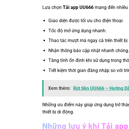
Lựa chọn
Tải app UU666
mang đến nhiều 
Giao diện được tối ưu cho điện thoại.
Tốc độ mở ứng dụng nhanh.
Thao tác mượt mà ngay cả trên thiết bị
Nhận thông báo cập nhật nhanh chóng
Tăng tính ổn định khi sử dụng trong thời
Tiết kiệm thời gian đăng nhập so với trì
Xem thêm:
Rút tiền UU666 – Hướng Dẫ
Những ưu điểm này giúp ứng dụng trở thàn
thiết bị di động.
Những lưu ý khi Tải ap