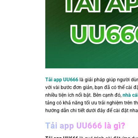
Tải app UU666
là giải pháp giúp người dùng
với vài bước đơn giản, bạn đã có thể cài đ
nhiều tiện ích nổi bật. Bên cạnh đó,
nhà cá
tảng có khả năng tối ưu trải nghiệm trên 
hướng dẫn chi tiết dưới đây để cài đặt nh
Tải app UU666 là gì?