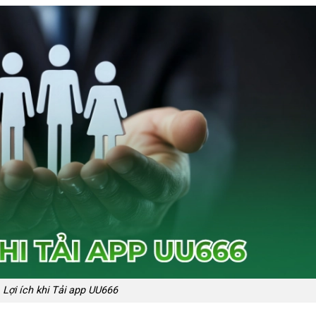
Lợi ích khi Tải app UU666