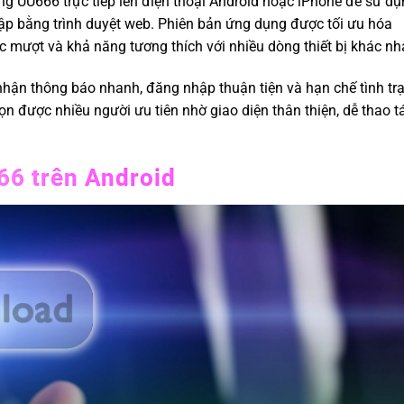
ụng UU666 trực tiếp lên điện thoại Android hoặc iPhone để sử d
ập bằng trình duyệt web. Phiên bản ứng dụng được tối ưu hóa
c mượt và khả năng tương thích với nhiều dòng thiết bị khác nh
hận thông báo nhanh, đăng nhập thuận tiện và hạn chế tình tr
ọn được nhiều người ưu tiên nhờ giao diện thân thiện, dễ thao t
66 trên Android