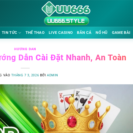
TIN TỨC
THỂ THAO
LIVE CASINO
BẮN CÁ
NỔ HŨ
GAME BÀI
HƯỚNG DẪN
ớng Dẫn Cài Đặt Nhanh, An Toàn
G VÀO
THÁNG 7 3, 2026
BỞI
ADMIN